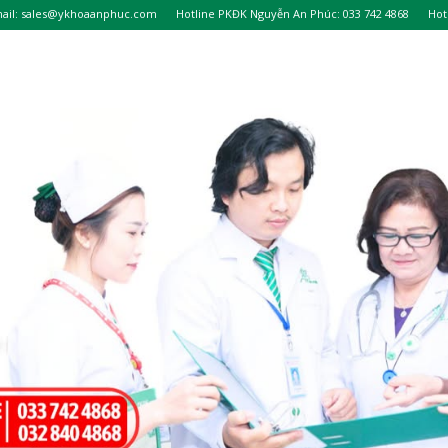
ail: sales@ykhoaanphuc.com
Hotline PKĐK Nguyễn An Phúc: 033 742 4868
Hot