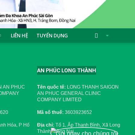
LIÊN HỆ
TUYỂN DỤNG
AN PHÚC LONG THÀNH
N AN PHUC
Tên quốc tế:
LONG THANH SAIGON
COMPANY
AN PHUC GENERAL CLINIC
COMPANY LIMITED
620
Mã số thuế:
3603923652
anh Hóa, P Hố
Địa chỉ:
Tổ 1, Ấp Thanh Bình, Xã Long
Thành, Đồng Nai