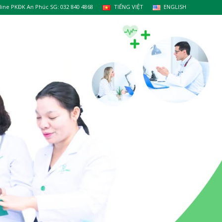
line PKĐK An Phúc SG: 032 840 4868
TIẾNG VIỆT
ENGLISH