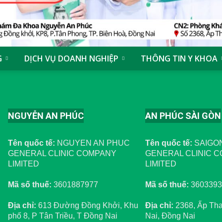
G
DỊCH VỤ DOANH NGHIỆP
THÔNG TIN Y KHOA
NGUYỄN AN PHÚC
AN PHÚC SÀI GÒN
Tên quốc tế:
NGUYEN AN PHUC
Tên quốc tế:
SAIGO
GENERAL CLINIC COMPANY
GENERAL CLINIC 
LIMITED
LIMITED
Mã số thuế:
3601887977
Mã số thuế:
3603393
Địa chỉ:
613 Đường Đồng Khởi, Khu
Địa chỉ:
2368, Ấp Th
phố 8, P Tân Triều, T Đồng Nai
Nai, Đồng Nai