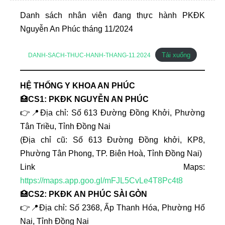
Danh sách nhân viên đang thực hành PKĐK
Nguyễn An Phúc tháng 11/2024
Tải xuống
DANH-SACH-THUC-HANH-THANG-11.2024
HỆ THỐNG Y KHOA AN PHÚC
🏥
CS1: PKĐK NGUYỄN AN PHÚC
👉📍Địa chỉ: Số 613 Đường Đồng Khởi, Phường
Tân Triều, Tỉnh Đồng Nai
(Địa chỉ cũ: Số 613 Đường Đồng khởi, KP8,
Phường Tân Phong, TP. Biên Hoà, Tỉnh Đồng Nai)
Link Maps:
https://maps.app.goo.gl/mFJL5CvLe4T8Pc4t8
🏥
CS2: PKĐK AN PHÚC SÀI GÒN
👉📍Địa chỉ: Số 2368, Ấp Thanh Hóa, Phường Hố
Nai, Tỉnh Đồng Nai