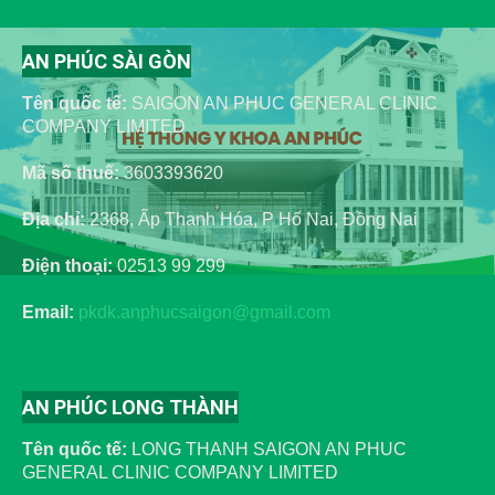
AN PHÚC SÀI GÒN
Tên quốc tế:
SAIGON AN PHUC GENERAL CLINIC
COMPANY LIMITED
Mã số thuế:
3603393620
Địa chỉ:
2368, Ấp Thanh Hóa, P Hố Nai, Đồng Nai
Điện thoại:
02513 99 299
Email:
pkdk.anphucsaigon@gmail.com
AN PHÚC LONG THÀNH
Tên quốc tế:
LONG THANH SAIGON AN PHUC
GENERAL CLINIC COMPANY LIMITED