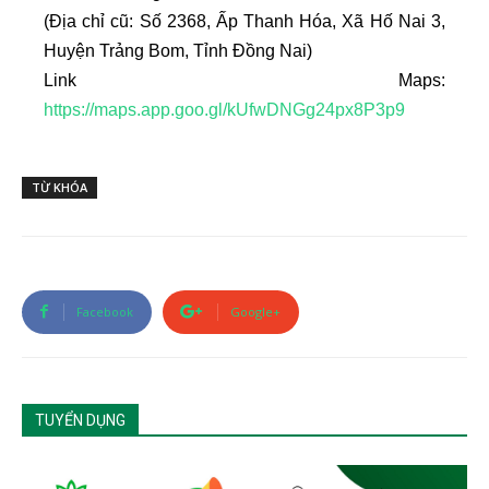
(Địa chỉ cũ: Số 2368, Ấp Thanh Hóa, Xã Hố Nai 3,
Huyện Trảng Bom, Tỉnh Đồng Nai)
Link Maps:
https://maps.app.goo.gl/kUfwDNGg24px8P3p9
TỪ KHÓA
Facebook
Google+
TUYỂN DỤNG